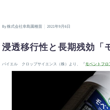
By 株式会社幸島園種苗
2021年9月6日
浸透移行性と長期残効「
バイエル クロップサイエンス（株）より、 『
モベントフロ