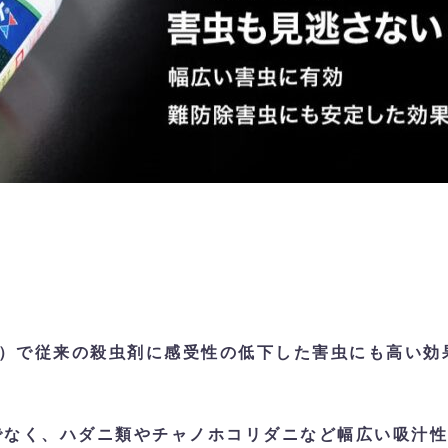
3）で従来の殺虫剤に感受性の低下した害虫にも高い効
でなく、ハダニ類やチャノホコリダニなど幅広い吸汁性