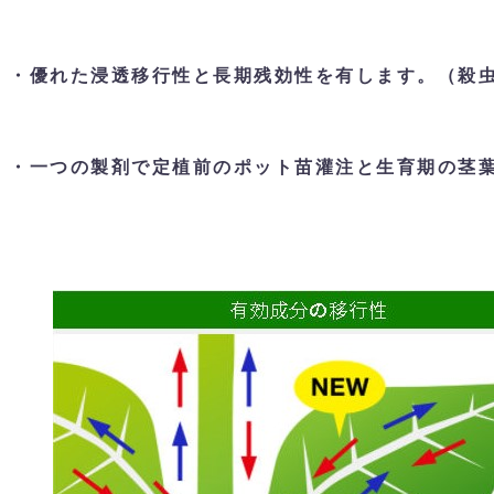
・優れた浸透移行性と長期残効性を有します。（殺
・一つの製剤で定植前のポット苗灌注と生育期の茎