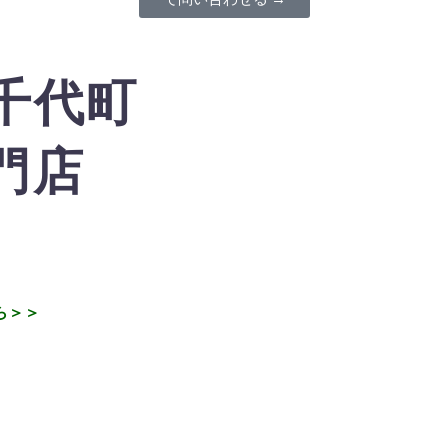
千代町
門店
ら＞＞