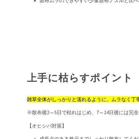
散布ムラのできやすい少量散布ノズルと比べ
上手に枯らすポイント
雑草全体がしっかりと濡れるように、ムラなく丁
※散布後2～5日で枯れはじめ、7～14日後には
【オヒシバ対策】
成長点のある株元までしっかり散布してくだ