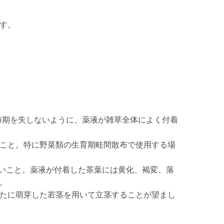
。
す。
時期を失しないように、薬液が雑草全体によく付着
こと。特に野菜類の生育期畦間散布で使用する場
しないこと。薬液が付着した茶葉には黄化、褐変、落
。
たに萌芽した若茎を用いて立茎することが望まし