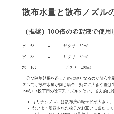
散布水量と散布ノズル
（推奨）100倍の希釈液で使用
水 6ℓ → ザクサ 60㎖
水 8ℓ → ザクサ 80㎖
水 10ℓ → ザクサ 100㎖
十分な除草効果を得るために鍵となるのが散布水
ズルでは散布水量が同じ場合、効果に大きな差は生
150ℓ/10a投下用の除草剤ノズルを使い、省力的
キリナシノズルは散布液の粒子径が大きく、
勢いよく噴霧された粒子がお互いに当たって