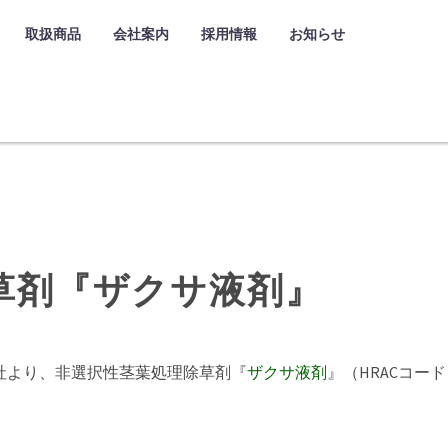
取扱商品
会社案内
採用情報
お知らせ
草剤『ザクサ液剤』
社より、非選択性茎葉処理除草剤『
ザクサ液剤
』（HRACコー