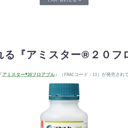
れる『アミスター®２０フ
『
アミスター®20フロアブル
』（FRACコード：11）が発売され