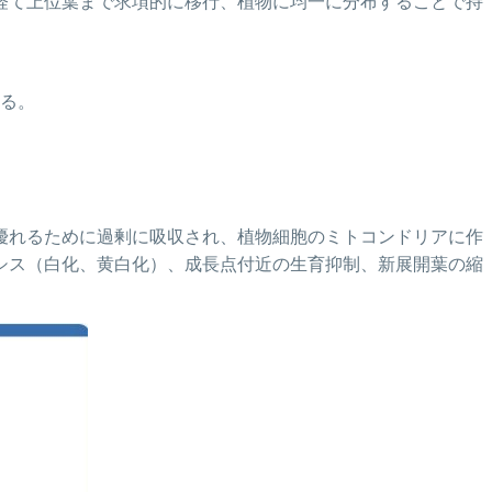
経て上位葉まで求項的に移行、植物に均一に分布することで持
る。
優れるために過剰に吸収され、植物細胞のミトコンドリアに作
シス（白化、黄白化）、成長点付近の生育抑制、新展開葉の縮