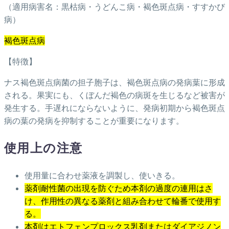
（適用病害名：黒枯病・うどんこ病・褐色斑点病・すすかび
病）
褐色斑点病
【特徴】
ナス褐色斑点病菌の担子胞子は、褐色斑点病の発病葉に形成
される。果実にも、くぼんだ褐色の病斑を生じるなど被害が
発生する。手遅れにならないように、発病初期から褐色斑点
病の葉の発病を抑制することが重要になります。
使用上の注意
使用量に合わせ薬液を調製し、使いきる。
薬剤耐性菌の出現を防ぐため本剤の過度の連用はさ
け、作用性の異なる薬剤と組み合わせて輪番で使用す
る。
本剤はエトフェンプロックス乳剤またはダイアジノン