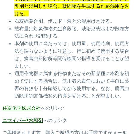
乳剤と混用した場合、凝固物を生成するため混用をさ
ける。
石灰硫黄合剤、ボルドー液との混用はさける。
散布量は対象作物の生育段階、栽培形態および散布方
法に合わせ調節する。
本剤の使用に当たっては、使用量、使用時期、使用方
法を誤らないように注意し、特に初めて使用する場合
は、病害虫防除所等関係機関の指導を受けることが望
ましい。
適用作物群に属する作物またはその新品種に本剤を初
めて使用する場合は、使用者の責任において事前に薬
害の有無を十分確認してから使用する。なお、病害虫
防除所等関係機関の指導を受けることが望ましい。
住友化学株式会社
へのリンク
ニマイバー®水和剤
へのリンク
ご興味あります方、購入ご希望の方はお手数ですがメール、