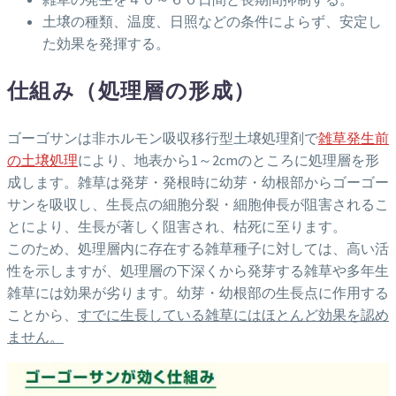
土壌の種類、温度、日照などの条件によらず、安定し
た効果を発揮する。
仕組み（処理層の形成）
ゴーゴサンは非ホルモン吸収移行型土壌処理剤で
雑草発生前
の土壌処理
により、地表から1～2cmのところに処理層を形
成します。雑草は発芽・発根時に幼芽・幼根部からゴーゴー
サンを吸収し、生長点の細胞分裂・細胞伸長が阻害されるこ
とにより、生長が著しく阻害され、枯死に至ります。
このため、処理層内に存在する雑草種子に対しては、高い活
性を示しますが、処理層の下深くから発芽する雑草や多年生
雑草には効果が劣ります。幼芽・幼根部の生長点に作用する
ことから、
すでに生長している雑草にはほとんど効果を認め
ません。