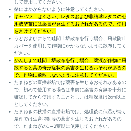
して使用してください。
桑にはかからないように注意してください。
キャベツ、はくさい、レタスおよび非結球レタスのセ
ル成型苗には薬害が発生するおそれがあるので、使用
をさけてください。
うどおよびにらで畦間土壌散布を行う場合、飛散防止
カバーを使用して作物にかからないように散布してく
ださい。
かんしょで畦間土壌散布を行う場合、薬液が作物に飛
散すると葉の奇形症状の薬害を生じるおそれがあるの
で、作物に飛散しないように注意してください。
たまねぎの直播栽培では薬害を生じるおそれがあるの
で、初めて使用する場合は事前に薬害の有無を十分に
確認してから使用することとし、は種深度は2cm以上
としてください。
たまねぎの秋播の直播栽培では、処理後に低温が続く
条件では生育抑制等の薬害を生じるおそれがあるの
で、たまねぎの1～2葉期に使用してください。