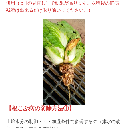
併用（ｐHの見直し）で効果が高ります。収穫後の罹病
残渣は出来るだけ取り除いてください。）
【根こぶ病の防除方法①】
土壌水分の制御・・・加湿条件で多発するの（排水の改