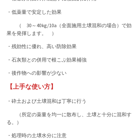
・低薬量で安定した効果
（ 30～40kg/10a（全面施用土壌混和の場合）で効
果を発揮します。 ）
・残効性に優れ、高い防除効果
・石灰類との併用で根こぶ効果補強
・後作物への影響が少ない
【上手な使い方】
・砕土および土壌混和は丁寧に行う
（所定の薬量を均一に散布し、土壌と十分に混和す
る。）
・処理時の土壌水分に注意