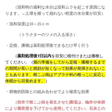
（混和時の過剰な水分は混和ムラを起こす原因にな
ります。→土壌を握って崩れない程度の水分量が目安）
・混和深度は10～15ｃｍ
（トラクターのツメの入る深さ）
・定植、播種は薬剤処理後できるだけ早く行う
（
薬剤処理後7日以内
を目安に植付けまたは播種し
てください。（
畑の準備をしてから定植・播種するまで
の期間が長いと残効が短くなって効果が発揮されないこ
ともあります。根こぶ病はアブラナ科の根っこに反応し
休眠から目覚めます。
）
・耕種的防除との組み合わせでより確実な効果
（前作で根こぶ病を発生させた圃場は、輪作や休耕
により菌密度を下げてから使用してください。石灰との