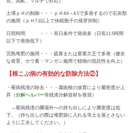
良、高畝、マルチで対応）
土壌ｐＨの制御・・・ｐＨ4.6～6.5で多発するので石灰類
の施用（ｐＨ7.2以上で休眠胞子の発芽抑制）
日照時間 ・・・長日条件で発病多（日長11.5時間
以下で発病低下）
完熟堆肥の施用・・・硫黄または窒素欠乏で多発（健全
な発育、ホウ素・マンガン施用で植物の抵抗性を向上）
【根こぶ病の有効的な防除方法②】
・罹病残渣の除去・・・腐敗根の放置により菌密度が上
昇（
分解ヘルパー
等残渣分解資材を推奨）
→罹病残渣の圃場外への持ち出しにより菌密度は低
下。（持ち出しの際は堆肥袋に入れる等土を落とさない
ように工夫してください。）