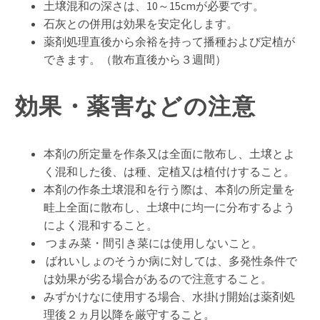
土壌混和の深さは、10～15cmが必要です。
石灰との併用は効果を安定化します。
薬剤処理直後から余裕を持って播種および定植が
できます。（散布直後から３週間）
効果・薬害などの注意
本剤の所定量を作条又は全面に散布し、土壌とよ
く混和した後、は種、定植又は植付けすること。
本剤の作条土壌混和を行う際は、本剤の所定量を
畦上全面に散布し、土壌中に均一に分布するよう
によく混和すること。
つまみ菜・間引き菜には使用しないこと。
ばれいしょのそうか病に対しては、多発性条件で
は効果が劣る場合があるので注意すること。
みずかけなに使用する場合、水掛け開始は薬剤処
理後２ヵ月以降を厳守すること。