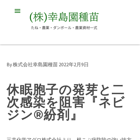
By 株式会社幸島園種苗
2022年2月9日
休眠胞子の発芽と二
次感染を阻害『ネビ
ジン®紛剤』
三井化学アグロ株式会社より、根こぶ病防除の強い味方