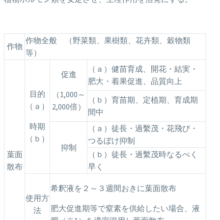
作物全般 （野菜類、果樹類、花卉類、穀物類
作物
等）
（ａ）健苗育成、開花・結実・
促進
肥大・着果促進、品質向上
目的
（1,000～
（ｂ）育苗期、定植期、育成期
（ａ）
2,000倍）
間中
時期
（ａ）徒長・過繫茂・花飛び・
（ｂ）
つるぼけ抑制
抑制
葉面
（ｂ）徒長・過繫茂時なるべく
散布
早く
希釈液を２～３週間おきに葉面散布
使用方
肥大促進期等で窒素を供給したい場合、液
法