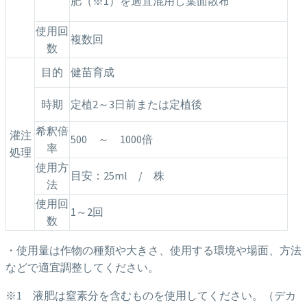
肥（※1）を適宜混用し葉面散布
使用回
複数回
数
目的
健苗育成
時期
定植2～3日前または定植後
希釈倍
灌注
500 ～ 1000倍
率
処理
使用方
目安：25ml / 株
法
使用回
1～2回
数
・使用量は作物の種類や大きさ、使用する環境や場面、方法
などで適宜調整してください。
※1 液肥は窒素分を含むものを使用してください。（デカ